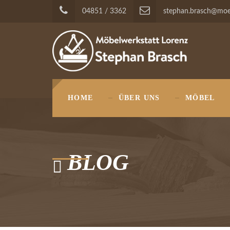
04851 / 3362
stephan.brasch@moeb
HOME
ÜBER UNS
MÖBEL
BLOG