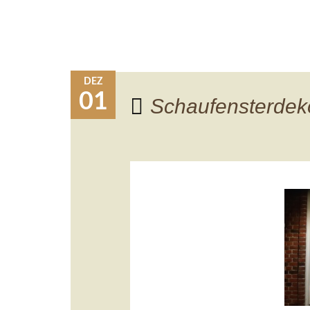
DEZ
01
Schaufensterdek