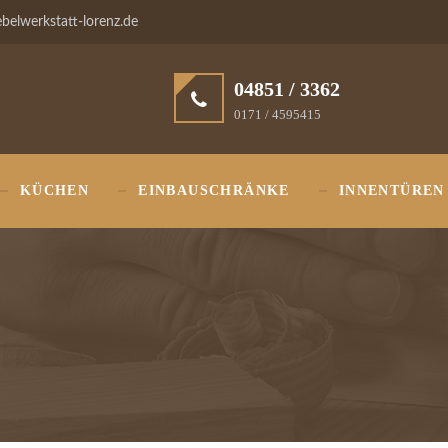
elwerkstatt-lorenz.de
04851 / 3362
0171 / 4595415
KÜCHEN
EINBAUSCHRÄNKE
INNENTÜREN